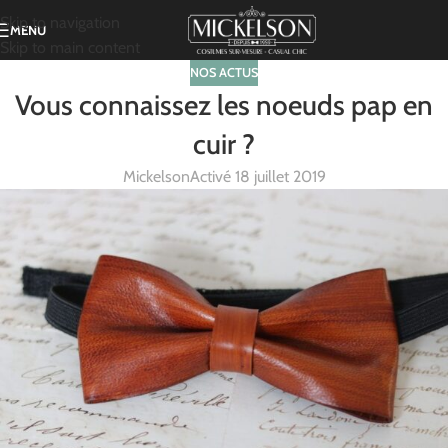
Skip to navigation
MENU
Skip to main content
NOS ACTUS
Vous connaissez les noeuds pap en
cuir ?
Mickelson
Activé 18 juillet 2019