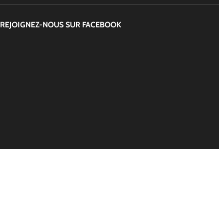
REJOIGNEZ-NOUS SUR FACEBOOK
ON COMPTE SUR VOUS
⭐
Je donne mon avis